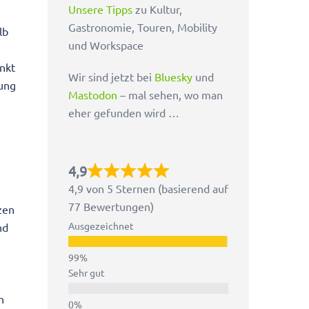
Unsere Tipps
zu Kultur,
Gastronomie, Touren, Mobility
lb
und Workspace
unkt
Wir sind jetzt bei
Bluesky
und
kung
Mastodon
– mal sehen, wo man
eher gefunden wird …
4,9
4,9 von 5 Sternen (basierend auf
77 Bewertungen)
zen
Ausgezeichnet
nd
Sehr gut
n