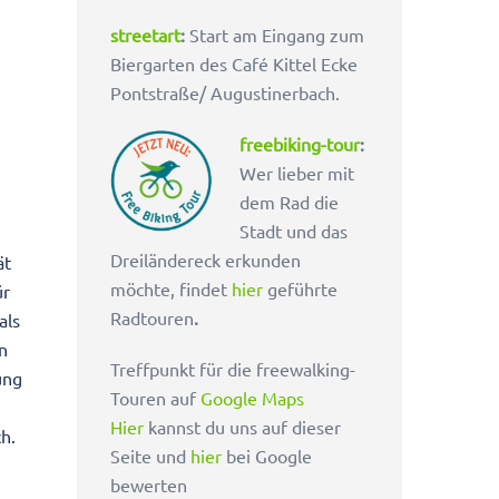
streetart
:
Start am Eingang zum
Biergarten des Café Kittel Ecke
Pontstraße/ Augustinerbach.
freebiking-tour
:
Wer lieber mit
dem Rad die
Stadt und das
Dreiländereck erkunden
ät
möchte, findet
hier
geführte
ür
Radtouren
.
als
n
Treffpunkt für die freewalking-
ung
Touren auf
Google Maps
e
Hier
kannst du uns auf dieser
h.
Seite und
hier
bei Google
bewerten