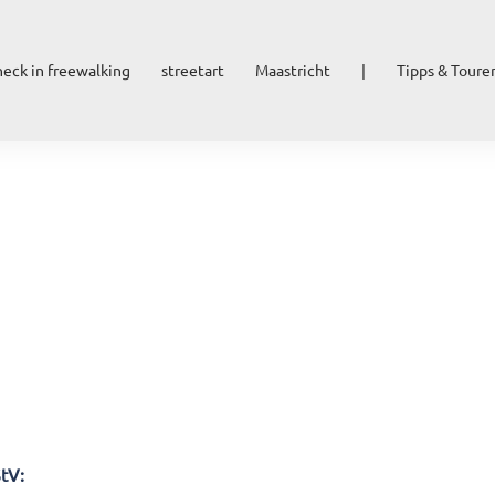
heck in freewalking
streetart
Maastricht
|
Tipps & Toure
StV: